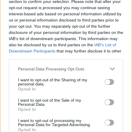
section to confirm your selection. Please note that after your
opt-out request is processed you may continue seeing
interest-based ads based on personal information utilized by
us or personal information disclosed to third parties prior to
your opt-out. You may separately opt-out of the further
disclosure of your personal information by third parties on the
IAB’s list of downstream participants. This information may
Βίγκο Μόρτενσεν: Απολύθηκε από κλασική
also be disclosed by us to third parties on the
IAB’s List of
Downstream Participants
that may further disclose it to other
ταινία της δεκαετίας του 1980 χωρίς να
third parties.
του το πουν!
Personal Data Processing Opt Outs
12/06/2024
Ο Βίγκο Μόρτενσεν αποκάλυψε τον βάναυσο τρόπο με τον
I want to opt-out of the Sharing of my
personal data.
οποίο ο Όλιβερ Στόουν τον απέλυσε…
Opted In
I want to opt-out of the Sale of my
Personal Data.
Opted In
GOOD STUFF
I want to opt-out of processing my
Personal Data for Targeted Advertising.
Opted In