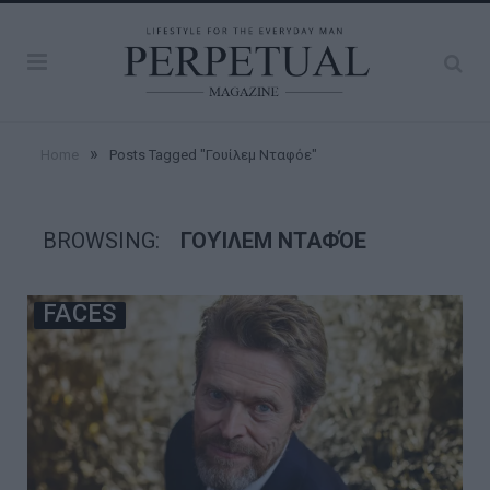
»
Home
Posts Tagged "Γουίλεμ Νταφόε"
BROWSING:
ΓΟΥΊΛΕΜ ΝΤΑΦΌΕ
FACES