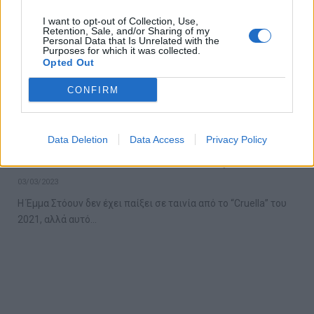
I want to opt-out of Collection, Use,
Retention, Sale, and/or Sharing of my
Personal Data that Is Unrelated with the
Purposes for which it was collected.
Opted Out
CONFIRM
Ο Γουίλεμ Νταφόε ανάγκασε την Έμμα
Data Deletion
Data Access
Privacy Policy
Στόουν να τον χαστουκίσει 20 φορές!
03/03/2023
Η Έμμα Στόουν δεν έχει παίξει σε ταινία από το “Cruella” του
2021, αλλά αυτό…