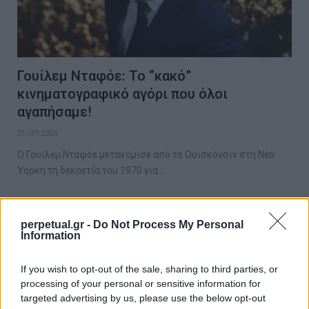
Γουίλεμ Νταφόε: Το “κακό”
κινηματογραφικό αγόρι που όλοι
αγαπήσαμε!
21/07/2024
Ο Γουίλεμ Νταφόε μετακόμισε από το Ουισκόνσιν στη Νέα
Υόρκη τη δεκαετία του 1970 για…
perpetual.gr -
Do Not Process My Personal
GOOD STUFF
Information
If you wish to opt-out of the sale, sharing to third parties, or
processing of your personal or sensitive information for
targeted advertising by us, please use the below opt-out