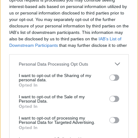
opt-out request is processed you may continue seeing
interest-based ads based on personal information utilized by
us or personal information disclosed to third parties prior to
your opt-out. You may separately opt-out of the further
disclosure of your personal information by third parties on the
IAB’s list of downstream participants. This information may
10 sneakers που δεν θα σου κοστίσουν
also be disclosed by us to third parties on the
IAB’s List of
Downstream Participants
that may further disclose it to other
πάνω από 80 ευρώ!
third parties.
16/04/2021
Personal Data Processing Opt Outs
Καθημερινά βομβαρδίζεσαι από διαφημίσεις, και εκεί που
κάτι έχει αρχίσει να σου αρέσει και σκέφτεσαι…
I want to opt-out of the Sharing of my
personal data.
Opted In
I want to opt-out of the Sale of my
STYLE
Personal Data.
Opted In
I want to opt-out of processing my
Personal Data for Targeted Advertising.
Opted In