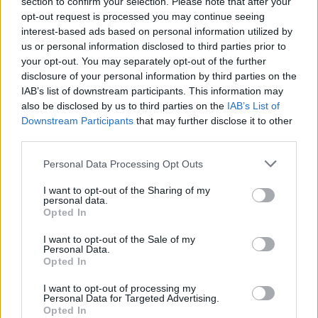
section to confirm your selection. Please note that after your
opt-out request is processed you may continue seeing
interest-based ads based on personal information utilized by
us or personal information disclosed to third parties prior to
your opt-out. You may separately opt-out of the further
disclosure of your personal information by third parties on the
IAB’s list of downstream participants. This information may
Η Audemars Piguet μόλις κυκλοφόρησε
also be disclosed by us to third parties on the
IAB’s List of
Downstream Participants
that may further disclose it to other
τρία εντυπωσιακά και στιβαρά ρολόγια
third parties.
30/06/2020
Personal Data Processing Opt Outs
Το 1992 η Audemars Piguet κυκλοφόρησε ένα ρολόι το οποίο
προκάλεσε μεγάλες αντιδράσεις στους κύκλους…
I want to opt-out of the Sharing of my
personal data.
Opted In
I want to opt-out of the Sale of my
WATCHES
Personal Data.
Opted In
I want to opt-out of processing my
Personal Data for Targeted Advertising.
Opted In