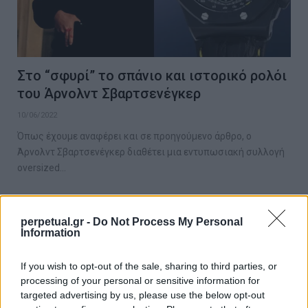
Στο “σφυρί” το σπάνιο και ιστορικό ρολόι
του Άρνολντ Σβαρτσενέγκερ
10/06/2022
Όπως έχουμε αναφέρει και σε προηγούμενο άρθρο, ο
Άρνολντ Σβαρτσενέγκερ διαθέτει μια εντυπωσιακή συλλογή
oversized…
perpetual.gr -
Do Not Process My Personal
WATCHES
Information
If you wish to opt-out of the sale, sharing to third parties, or
processing of your personal or sensitive information for
targeted advertising by us, please use the below opt-out