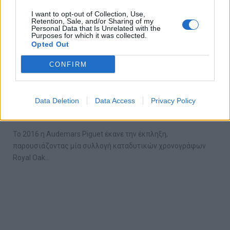
I want to opt-out of Collection, Use,
Retention, Sale, and/or Sharing of my
Personal Data that Is Unrelated with the
Purposes for which it was collected.
Opted Out
CONFIRM
AUDEMARS PIGUET Royal Oak Offshore
Divers – Funky Colours Editions
Data Deletion
Data Access
Privacy Policy
25/06/2018
Το 2016 η Audemars Piguet έκανε την έκπληξη,
παρουσιάζοντας μία συλλογή καταδυτικών χρονογράφων
Royal Oak…