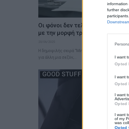
information 
further disc
participants
Downstream 
Οι φόνοι δεν τελείωσαν: Το “Min
με την μορφή τριών ταινιών
20/06/2025
Persona
Η δημοφιλής σειρά “Mindhunter” του Ντέιβιντ Φί
I want t
για άλλη μια σεζόν,…
Opted 
GOOD STUFF
I want t
Opted 
I want 
Advertis
Opted 
I want t
of my P
was col
Opted 