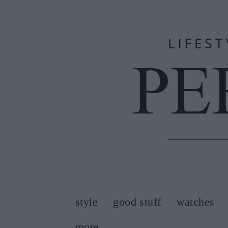
style
good stuff
watches
more