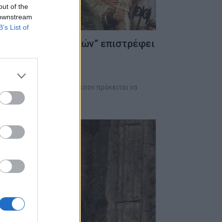
out of the
 downstream
B’s List of
ντα των Δαχτυλιδιών” επιστρέφει
υς
τυλιδιών” του Πίτερ Τζάκσον πρόκειται να
ικές αίθουσες…