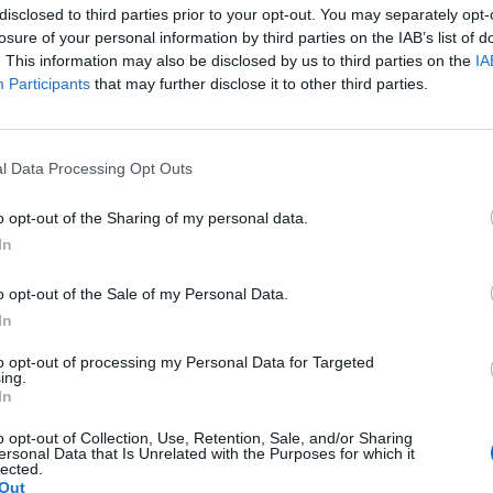
disclosed to third parties prior to your opt-out. You may separately opt-
losure of your personal information by third parties on the IAB’s list of
. This information may also be disclosed by us to third parties on the
IA
Participants
that may further disclose it to other third parties.
dhunter” επιστρέφει
Η τριλογία του “Άρχο
στους κινηματογράφο
26/04/2024
l Data Processing Opt Outs
ντσερ μπορεί να μην επιστρέψει
Η τριλογία “Ο Άρχοντας των Δαχ
o opt-out of the Sharing of my personal data.
επιστρέψει στις κινηματογραφ
In
GOOD STUFF
o opt-out of the Sale of my Personal Data.
In
to opt-out of processing my Personal Data for Targeted
ing.
In
o opt-out of Collection, Use, Retention, Sale, and/or Sharing
ersonal Data that Is Unrelated with the Purposes for which it
lected.
Out