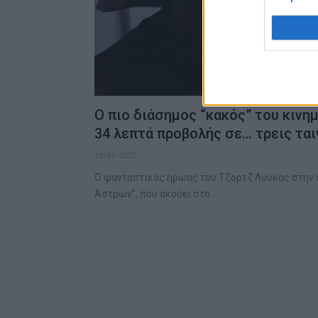
Ο πιο διάσημος “κακός” του κινη
34 λεπτά προβολής σε… τρεις ται
10/01/2022
Ο φανταστικός ήρωας του Τζορτζ Λούκας στην 
Άστρων”, που ακούει στο…