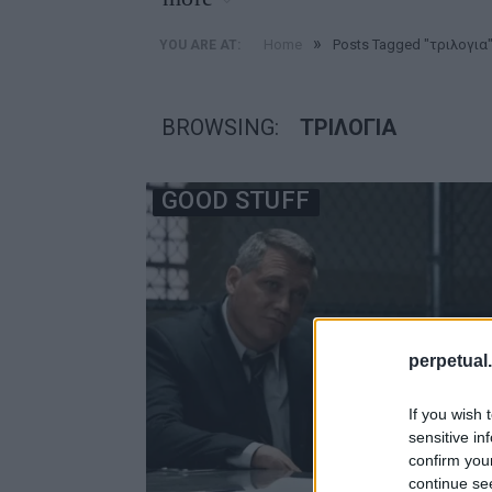
»
Home
Posts Tagged "τριλογια
YOU ARE AT:
BROWSING:
ΤΡΙΛΟΓΙΑ
GOOD STUFF
perpetual.
If you wish 
sensitive in
confirm you
continue se