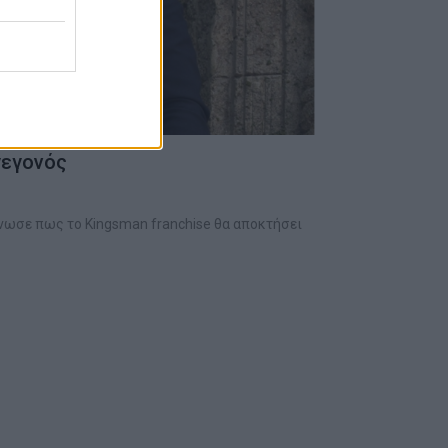
 γεγονός
ίνωσε πως το Kingsman franchise θα αποκτήσει