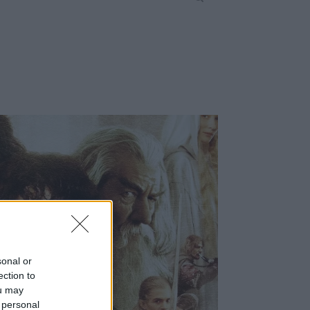
sonal or
ection to
ou may
 personal