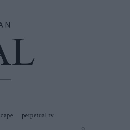
scape
perpetual tv