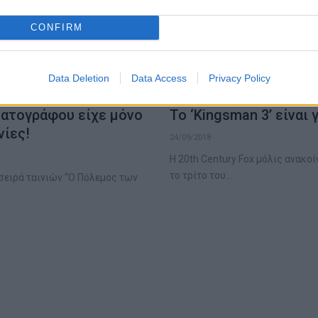
CONFIRM
Data Deletion
Data Access
Privacy Policy
ματογράφου είχε μόνο
Το ‘Kingsman 3’ είναι
νίες!
24/09/2018
Η 20th Century Fox μόλις ανακο
το τρίτο του…
σειρά ταινιών “Ο Πόλεμος των