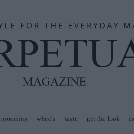
grooming
wheels
taste
get the look
e