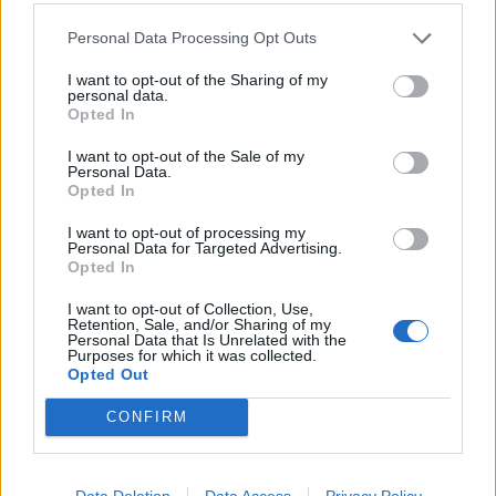
Personal Data Processing Opt Outs
I want to opt-out of the Sharing of my
personal data.
Opted In
I want to opt-out of the Sale of my
Personal Data.
Opted In
Τζόρνταν Πιλ: Η επόμενη ταινία του θα
I want to opt-out of processing my
μπορούσε να είναι η αγαπημένη του
Personal Data for Targeted Advertising.
Opted In
03/01/2024
I want to opt-out of Collection, Use,
Ο διάσημος σκηνοθέτης Τζόρνταν Πιλ εργάζεται σκληρά για
Retention, Sale, and/or Sharing of my
την επόμενη ταινία του, η οποία θα…
Personal Data that Is Unrelated with the
Purposes for which it was collected.
Opted Out
CONFIRM
GOOD STUFF
Data Deletion
Data Access
Privacy Policy