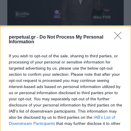
perpetual.gr -
Do Not Process My Personal
Information
Τζόρνταν Πιλ: 15 ταινίες τρόμου που θα
If you wish to opt-out of the sale, sharing to third parties, or
ήθελε να δεις ο σκηνοθέτης
processing of your personal or sensitive information for
15/02/2024
targeted advertising by us, please use the below opt-out
section to confirm your selection. Please note that after your
Τον Ιούλιο του 2022, μετά την πρεμιέρα της τρίτης ταινίας
opt-out request is processed you may continue seeing
του “Nope”, ο Τζόρνταν Πιλ…
interest-based ads based on personal information utilized by
us or personal information disclosed to third parties prior to
your opt-out. You may separately opt-out of the further
disclosure of your personal information by third parties on the
GOOD STUFF
IAB’s list of downstream participants. This information may
also be disclosed by us to third parties on the
IAB’s List of
Downstream Participants
that may further disclose it to other
third parties.