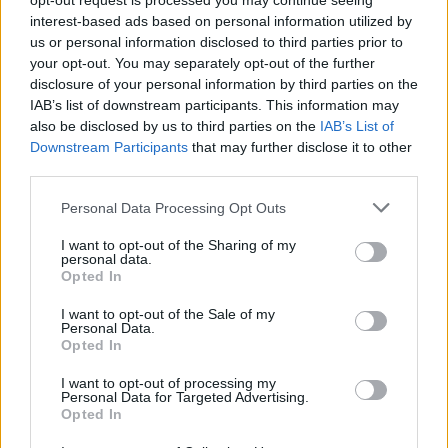
opt-out request is processed you may continue seeing
interest-based ads based on personal information utilized by
us or personal information disclosed to third parties prior to
your opt-out. You may separately opt-out of the further
disclosure of your personal information by third parties on the
IAB’s list of downstream participants. This information may
Αυτό είναι το πιο ακριβό παγωτό στον
also be disclosed by us to third parties on the
IAB’s List of
Downstream Participants
that may further disclose it to other
κόσμο – Κοστίζει 5.580 ευρώ η μερίδα!
third parties.
21/05/2023
Personal Data Processing Opt Outs
Η ιαπωνική μάρκα παγωτού Cellato σημείωσε νέο παγκόσμιο
ρεκόρ Γκίνες για το πιο ακριβό παγωτό…
I want to opt-out of the Sharing of my
personal data.
Opted In
I want to opt-out of the Sale of my
GOOD STUFF
Personal Data.
Opted In
I want to opt-out of processing my
Personal Data for Targeted Advertising.
Opted In