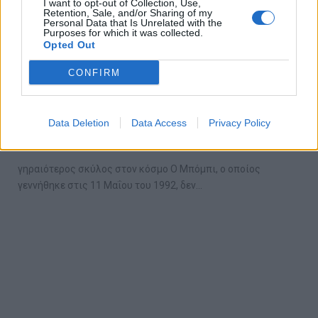
I want to opt-out of Collection, Use,
Retention, Sale, and/or Sharing of my
Personal Data that Is Unrelated with the
Purposes for which it was collected.
Opted Out
CONFIRM
Ο γηραιότερος σκύλος στον κόσμο
γιόρτασε τα 31α γενέθλια του!
Data Deletion
Data Access
Privacy Policy
13/05/2023
γηραιότερος σκύλος στον κόσμο Ο Μπόμπι, ο οποίος
γεννήθηκε στις 11 Μαΐου του 1992, δεν…