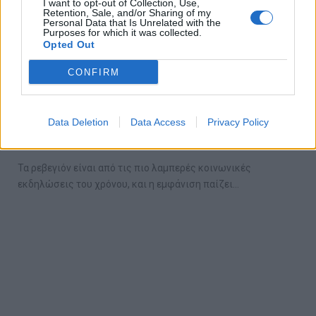
I want to opt-out of Collection, Use,
Retention, Sale, and/or Sharing of my
Personal Data that Is Unrelated with the
Purposes for which it was collected.
Opted Out
CONFIRM
Οδηγός στυλ: Δες τι μπορείς να φορέσεις
σε ένα ρεβεγιόν
Data Deletion
Data Access
Privacy Policy
22/12/2024
Τα ρεβεγιόν είναι από τις πιο λαμπερές κοινωνικές
εκδηλώσεις του χρόνου, και η εμφάνιση παίζει…