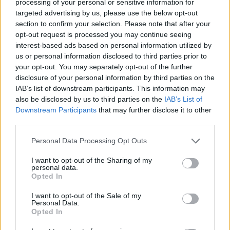
processing of your personal or sensitive information for
targeted advertising by us, please use the below opt-out
section to confirm your selection. Please note that after your
opt-out request is processed you may continue seeing
interest-based ads based on personal information utilized by
us or personal information disclosed to third parties prior to
your opt-out. You may separately opt-out of the further
disclosure of your personal information by third parties on the
IAB’s list of downstream participants. This information may
Πάμπλο Πικάσο: Έξι άγνωστα γεγονότα για
also be disclosed by us to third parties on the
IAB’s List of
Downstream Participants
that may further disclose it to other
τον θρυλικό καλλιτέχνη
third parties.
07/04/2025
Personal Data Processing Opt Outs
Το όνομα Πάμπλο Πικάσο είναι συνώνυμο της τέχνης ενώ
συγχρόνως αναφέρεται σε μια επαναστατική ιδιοφυΐα.…
I want to opt-out of the Sharing of my
personal data.
Opted In
I want to opt-out of the Sale of my
GOOD STUFF
Personal Data.
Opted In