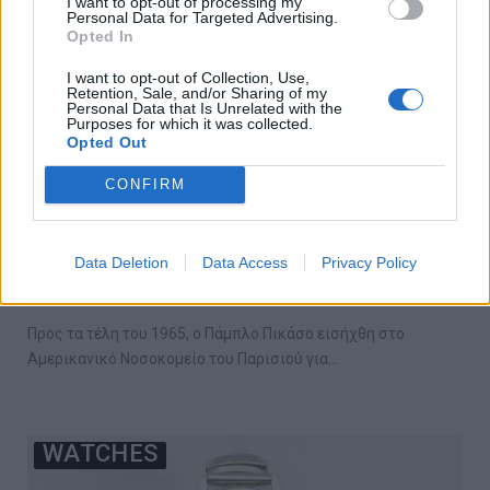
I want to opt-out of processing my
Personal Data for Targeted Advertising.
Opted In
I want to opt-out of Collection, Use,
Retention, Sale, and/or Sharing of my
Personal Data that Is Unrelated with the
Purposes for which it was collected.
Opted Out
CONFIRM
Δες τι κοινό έχει ο Σον Κόνερι με τον
Πάμπλο Πικάσο
Data Deletion
Data Access
Privacy Policy
09/05/2022
Προς τα τέλη του 1965, ο Πάμπλο Πικάσο εισήχθη στο
Αμερικανικό Νοσοκομείο του Παρισιού για…
WATCHES