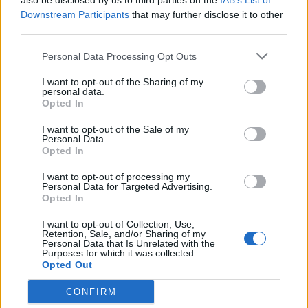
also be disclosed by us to third parties on the
IAB’s List of
Downstream Participants
that may further disclose it to other
third parties.
Personal Data Processing Opt Outs
I want to opt-out of the Sharing of my
personal data.
Opted In
I want to opt-out of the Sale of my
Personal Data.
Opted In
I want to opt-out of processing my
Netflix: 10+1 ντοκιμαντέρ για αληθινά
Personal Data for Targeted Advertising.
εγκληματα που αξίζει να δεις
Opted In
05/05/2022
I want to opt-out of Collection, Use,
Retention, Sale, and/or Sharing of my
Πείτε το διαστροφή, πείτε το περιέργεια, ωστόσο υπάρχουν
Personal Data that Is Unrelated with the
Purposes for which it was collected.
αρκετοί άνθρωποι που παρακολουθούν ντοκιμαντέρ με
Opted Out
αληθινά…
CONFIRM