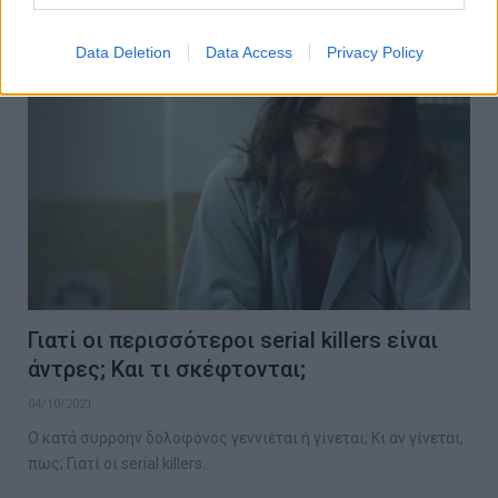
CRIME SCENE
Data Deletion
Data Access
Privacy Policy
Γιατί οι περισσότεροι serial killers είναι
άντρες; Και τι σκέφτονται;
04/10/2021
Ο κατά συρροήν δολοφόνος γεννιέται ή γίνεται; Κι αν γίνεται,
πως; Γιατί οι serial killers…