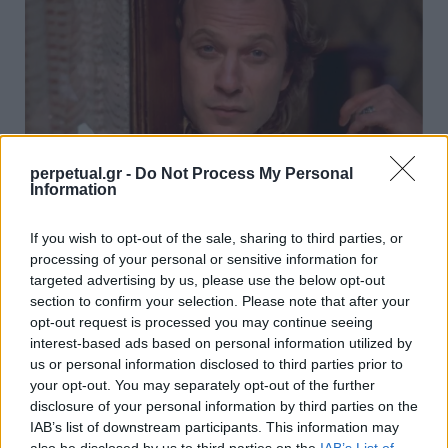
perpetual.gr -
Do Not Process My Personal
Information
If you wish to opt-out of the sale, sharing to third parties, or
Οι δολοφόνοι πίσω από την “Σιωπή των
processing of your personal or sensitive information for
Αμνών”
targeted advertising by us, please use the below opt-out
section to confirm your selection. Please note that after your
11/11/2022
opt-out request is processed you may continue seeing
Η «Σιωπή των Αμνών» θεωρείται μέχρι σήμερα μια από τις
interest-based ads based on personal information utilized by
τρομακτικότερες ταινίες του κινηματογράφου. Σε…
us or personal information disclosed to third parties prior to
your opt-out. You may separately opt-out of the further
disclosure of your personal information by third parties on the
IAB’s list of downstream participants. This information may
CRIME SCENE