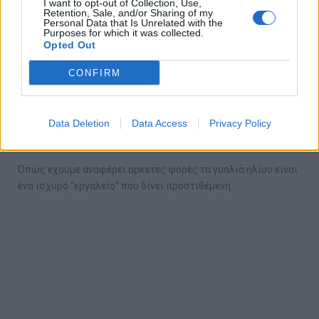
I want to opt-out of Collection, Use,
Retention, Sale, and/or Sharing of my
Personal Data that Is Unrelated with the
Purposes for which it was collected.
Opted Out
CONFIRM
12 ζευγάρια γυαλιών ηλίου που καλύπτουν
όλα τα γούστα
Data Deletion
Data Access
Privacy Policy
12/08/2020
Όπως εχουμε αναφέρει αρκετές φορές τα γυαλιά ηλίου είναι
ένα ισχυρό “εργαλείο” που δίνει προστιθέμενη…