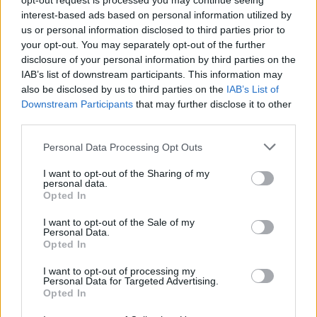
opt-out request is processed you may continue seeing
interest-based ads based on personal information utilized by
us or personal information disclosed to third parties prior to
your opt-out. You may separately opt-out of the further
disclosure of your personal information by third parties on the
IAB’s list of downstream participants. This information may
4 κλασικά ζευγάρια γυαλιά ηλίου για όλα
also be disclosed by us to third parties on the
IAB’s List of
Downstream Participants
that may further disclose it to other
τα γούστα!
third parties.
07/09/2020
Personal Data Processing Opt Outs
Αν σκέφτεστε να αγοράσετε ένα καινούργιο ζευγάρι γυαλιά
ηλίου, υπάρχουν δύο τρόποι να το κάνετε.…
I want to opt-out of the Sharing of my
personal data.
Opted In
I want to opt-out of the Sale of my
STYLE
Personal Data.
Opted In
I want to opt-out of processing my
Personal Data for Targeted Advertising.
Opted In