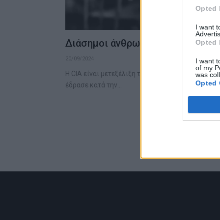
Opted 
I want 
Advertis
Διάσημοι άνθρωποι που στρατολο
Opted 
20/09/2024
I want t
of my P
Η CIA είναι μετεξέλιξη της υπηρεσίας OSS (Office
was col
Opted 
έδρασε κατά την…