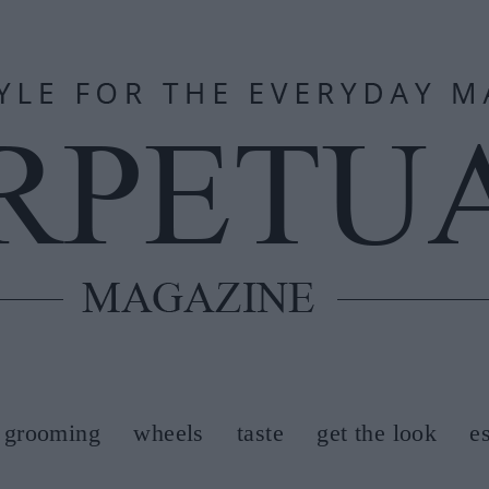
grooming
wheels
taste
get the look
e