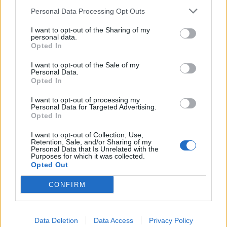
Personal Data Processing Opt Outs
I want to opt-out of the Sharing of my
personal data.
Opted In
I want to opt-out of the Sale of my
Personal Data.
Opted In
9 sneakers που δεν πρέπει να χάσεις αυτή
I want to opt-out of processing my
την εβδομάδα!
Personal Data for Targeted Advertising.
Opted In
25/02/2021
I want to opt-out of Collection, Use,
Το 2020 ήταν μια σπουδαία χρονιά για τον κόσμο των
Retention, Sale, and/or Sharing of my
sneakers, καθώς το συνεχώς μεταβαλλόμενο…
Personal Data that Is Unrelated with the
Purposes for which it was collected.
Opted Out
CONFIRM
STYLE
Data Deletion
Data Access
Privacy Policy