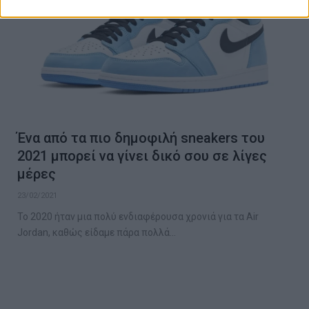
Ένα από τα πιο δημοφιλή sneakers του
2021 μπορεί να γίνει δικό σου σε λίγες
μέρες
23/02/2021
Το 2020 ήταν μια πολύ ενδιαφέρουσα χρονιά για τα Air
Jordan, καθώς είδαμε πάρα πολλά…