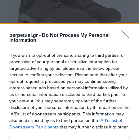
perpetual.gr -
Do Not Process My Personal
Information
Αυτό είναι το πιο “hot” sneaker της
If you wish to opt-out of the sale, sharing to third parties, or
φετινής άνοιξης!
processing of your personal or sensitive information for
29/04/2021
targeted advertising by us, please use the below opt-out
section to confirm your selection. Please note that after your
Τα τελευταία χρόνια πολλά μεγάλα αθλητικά brands
opt-out request is processed you may continue seeing
συνεργάζονται με αστέρες της hip-hop σκηνής για την…
interest-based ads based on personal information utilized by
us or personal information disclosed to third parties prior to
your opt-out. You may separately opt-out of the further
disclosure of your personal information by third parties on the
STYLE
IAB’s list of downstream participants. This information may
also be disclosed by us to third parties on the
IAB’s List of
Downstream Participants
that may further disclose it to other
third parties.