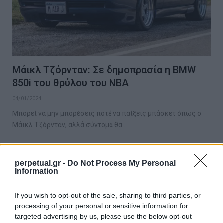
Μάικλ Τζόρνταν: Σε δημοπρασία η BMW
850i του θρύλου του NBA
04/01/2024
Μπορεί να μην μπορέσεις ποτέ να παίξεις μπάσκετ όπως ο
Μάικλ Τζόρνταν, αλλά σύντομα θα…
perpetual.gr -
Do Not Process My Personal
STYLE
Information
If you wish to opt-out of the sale, sharing to third parties, or
processing of your personal or sensitive information for
targeted advertising by us, please use the below opt-out