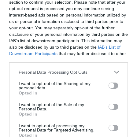
section to confirm your selection. Please note that after your
opt-out request is processed you may continue seeing
interest-based ads based on personal information utilized by
us or personal information disclosed to third parties prior to
your opt-out. You may separately opt-out of the further
disclosure of your personal information by third parties on the
IAB’s list of downstream participants. This information may
also be disclosed by us to third parties on the
IAB’s List of
Στο “σφυρί” τα sneakers από τον
Downstream Participants
that may further disclose it to other
“Τελευταίο Χορό” του Μάικλ Τζόρνταν!
third parties.
16/11/2021
Personal Data Processing Opt Outs
Ακόμα ένα ζευγάρι sneakers που φορέθηκαν από τον Μάικλ
Τζόρνταν στα παρκέ του NBA αναμένεται…
I want to opt-out of the Sharing of my
personal data.
Opted In
I want to opt-out of the Sale of my
GOOD STUFF
Personal Data.
Opted In
I want to opt-out of processing my
Personal Data for Targeted Advertising.
Opted In