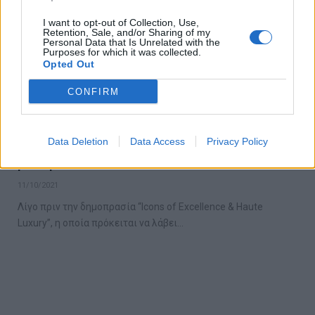
I want to opt-out of Collection, Use,
Retention, Sale, and/or Sharing of my
Personal Data that Is Unrelated with the
Purposes for which it was collected.
Opted Out
CONFIRM
Τα sneakers του Μάικλ Τζόρνταν από το
Data Deletion
Data Access
Privacy Policy
1984 αναμένεται να “σπάσουν” όλα τα
ρεκόρ!
11/10/2021
Λίγο πριν την δημοπρασία “Icons of Excellence & Haute
Luxury”, η οποία πρόκειται να λάβει…