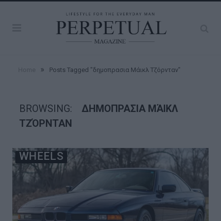
»
Home
Posts Tagged "δημοπρασια Μάικλ Τζόρνταν"
BROWSING:
ΔΗΜΟΠΡΑΣΙΑ ΜΆΙΚΛ
ΤΖΌΡΝΤΑΝ
WHEELS