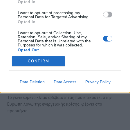
Opted In
I want to opt-out of processing my
Personal Data for Targeted Advertising.
Opted In
I want to opt-out of Collection, Use,
Retention, Sale, and/or Sharing of my
Personal Data that Is Unrelated with the
Purposes for which it was collected.
Opted Out
CONFIRM
Επιδοτήσεις ύψους €150 εκατ. από τη
ΔΕΠΑ Εμπορίας για την αντιμετώπιση της
ενεργειακής κρίσης
Data Deletion
Data Access
Privacy Policy
24/11/2022
Το γενικευμένο κλίμα αβεβαιότητας που επικρατεί στην
Ευρώπη λόγω της ενεργειακής κρίσης, φέρνει στο
προσκήνιο…