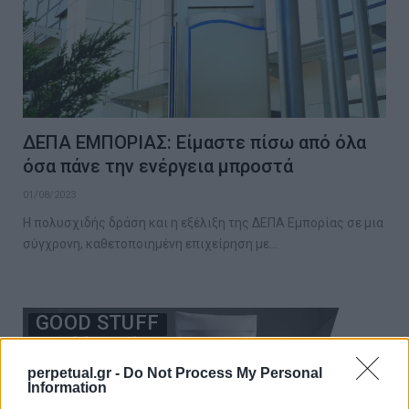
ΔΕΠΑ ΕΜΠΟΡΙΑΣ: Είμαστε πίσω από όλα
όσα πάνε την ενέργεια μπροστά
01/08/2023
Η πολυσχιδής δράση και η εξέλιξη της ΔΕΠΑ Εμπορίας σε μια
σύγχρονη, καθετοποιημένη επιχείρηση με…
GOOD STUFF
perpetual.gr -
Do Not Process My Personal
Information