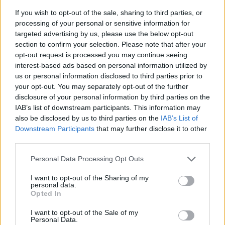
If you wish to opt-out of the sale, sharing to third parties, or
processing of your personal or sensitive information for
targeted advertising by us, please use the below opt-out
section to confirm your selection. Please note that after your
opt-out request is processed you may continue seeing
interest-based ads based on personal information utilized by
us or personal information disclosed to third parties prior to
your opt-out. You may separately opt-out of the further
ΔΕΠΑ Εμπορίας: Μικρές και έξυπνες
disclosure of your personal information by third parties on the
αλλαγές για να «ξεφουσκώσουμε» τους
IAB’s list of downstream participants. This information may
λογαριασμούς ρεύματος
also be disclosed by us to third parties on the
IAB’s List of
Downstream Participants
that may further disclose it to other
01/12/2022
third parties.
Θες να μειώσεις τους λογαριασμούς ρεύματος και φυσικού
αερίου χωρίς να ξεβολευτείς; Δες πώς στο…
Personal Data Processing Opt Outs
I want to opt-out of the Sharing of my
personal data.
Opted In
GOOD STUFF
I want to opt-out of the Sale of my
Personal Data.