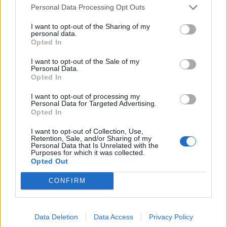
Personal Data Processing Opt Outs
I want to opt-out of the Sharing of my
personal data.
Opted In
I want to opt-out of the Sale of my
Personal Data.
Opted In
Χωρίς την Demi τι να το κάνεις το
I want to opt-out of processing my
Instagram;
Personal Data for Targeted Advertising.
Opted In
04/03/2019
Η Demi Rose είναι το αστέρι του Instagram, που ακολουθείτε
I want to opt-out of Collection, Use,
Retention, Sale, and/or Sharing of my
απο 8,6 εκατομμύρια χρήστες χάρη…
Personal Data that Is Unrelated with the
Purposes for which it was collected.
Opted Out
CONFIRM
GOOD STUFF
Data Deletion
Data Access
Privacy Policy