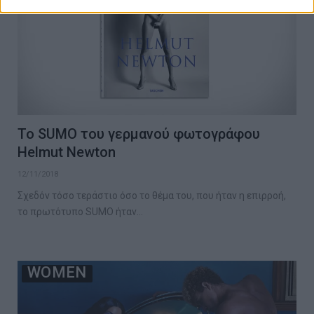
Το SUMO του γερμανού φωτογράφου
Helmut Newton
12/11/2018
Σχεδόν τόσο τεράστιο όσο το θέμα του, που ήταν η επιρροή,
το πρωτότυπο SUMO ήταν…
WOMEN