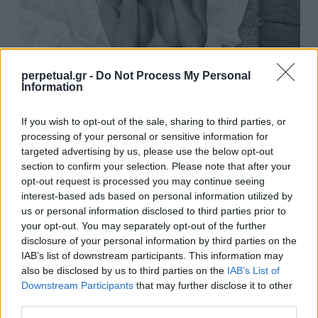
perpetual.gr -
Do Not Process My Personal
Information
Αυτός ο τύπος έχει την καλύτερη δουλειά
If you wish to opt-out of the sale, sharing to third parties, or
στον πλανήτη!
processing of your personal or sensitive information for
16/11/2019
targeted advertising by us, please use the below opt-out
section to confirm your selection. Please note that after your
Σίγουρα τα ανδρικά περιοδικά μπορεί να έχουν αρχίσει να
opt-out request is processed you may continue seeing
λιγοστεύουν, ωστόσο η ανάγκη του άνδρα…
interest-based ads based on personal information utilized by
us or personal information disclosed to third parties prior to
your opt-out. You may separately opt-out of the further
disclosure of your personal information by third parties on the
WOMEN
IAB’s list of downstream participants. This information may
also be disclosed by us to third parties on the
IAB’s List of
Downstream Participants
that may further disclose it to other
third parties.