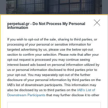
perpetual.gr -
Do Not Process My Personal
Information
Ο Τιμ Μπάρτον έχει το πιο cool σπίτι στο
If you wish to opt-out of the sale, sharing to third parties, or
Λονδίνο! – Κοστίζει 23 εκατ. ευρώ
processing of your personal or sensitive information for
targeted advertising by us, please use the below opt-out
06/05/2021
section to confirm your selection. Please note that after your
Το πολυτελές γυάλινο σπίτι του διάσημου Αμερικανού
opt-out request is processed you may continue seeing
σκηνοθέτη, Τιμ Μπάρτον, στην μποέμ γειτονιά Primrose Hill…
interest-based ads based on personal information utilized by
us or personal information disclosed to third parties prior to
your opt-out. You may separately opt-out of the further
disclosure of your personal information by third parties on the
GOOD STUFF
IAB’s list of downstream participants. This information may
also be disclosed by us to third parties on the
IAB’s List of
Downstream Participants
that may further disclose it to other
third parties.