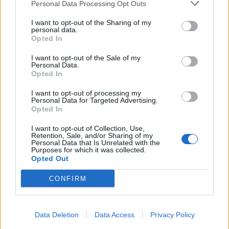
Personal Data Processing Opt Outs
I want to opt-out of the Sharing of my
personal data.
Opted In
I want to opt-out of the Sale of my
Personal Data.
Opted In
Ένα πολύ ιδιαίτερο γυάλινο σπίτι που
I want to opt-out of processing my
Personal Data for Targeted Advertising.
“κρέμεται” πάνω από έναν γκρεμό
Opted In
09/12/2020
I want to opt-out of Collection, Use,
Οι αρχιτέκτονες Santiago Valdivieso και Stefano Rolla,
Retention, Sale, and/or Sharing of my
Personal Data that Is Unrelated with the
σχεδίασαν ένα εντυπωσιακό σπίτι στο Punta Pite, το…
Purposes for which it was collected.
Opted Out
CONFIRM
GOOD STUFF
Data Deletion
Data Access
Privacy Policy