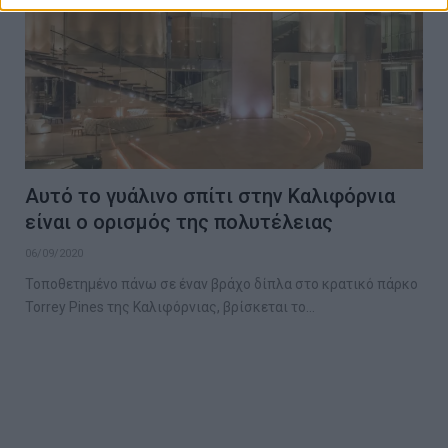
Αυτό το γυάλινο σπίτι στην Καλιφόρνια
είναι ο ορισμός της πολυτέλειας
06/09/2020
Τοποθετημένο πάνω σε έναν βράχο δίπλα στο κρατικό πάρκο
Torrey Pines της Καλιφόρνιας, βρίσκεται το…