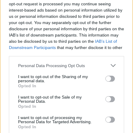
opt-out request is processed you may continue seeing
interest-based ads based on personal information utilized by
us or personal information disclosed to third parties prior to
your opt-out. You may separately opt-out of the further
disclosure of your personal information by third parties on the
IAB’s list of downstream participants. This information may
also be disclosed by us to third parties on the
IAB’s List of
Δείτε το αρχοντικό των 25,6 εκατ.
Downstream Participants
that may further disclose it to other
δολαρίων που νοικιάζει η Κάιλι Τζένερ
third parties.
01/10/2021
Personal Data Processing Opt Outs
Η Κάιλι Τζένερ και ο πατέρας των παιδιών της – είναι έγκυος
I want to opt-out of the Sharing of my
για δεύτερη φορά…
personal data.
Opted In
I want to opt-out of the Sale of my
Personal Data.
GOOD STUFF
Opted In
I want to opt-out of processing my
Personal Data for Targeted Advertising.
Opted In