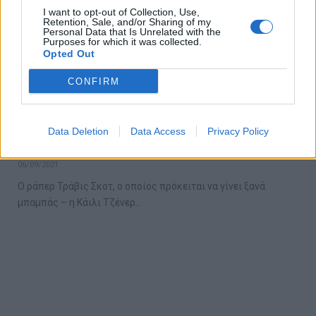
I want to opt-out of Collection, Use,
Retention, Sale, and/or Sharing of my
Personal Data that Is Unrelated with the
Purposes for which it was collected.
Opted Out
CONFIRM
Δείτε το σπίτι του 19ου αιώνα που
Data Deletion
Data Access
Privacy Policy
νοικιάζει ο σύντροφος της Κάιλι Τζένερ
06/09/2021
O ράπερ Τράβις Σκοτ, ο οποίος πρόκειται να γίνει ξανά
μπαμπάς – η Κάιλι Τζένερ…