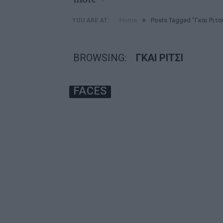
»
Home
Posts Tagged "Γκαι Ριτσ
YOU ARE AT:
BROWSING:
ΓΚΑΙ ΡΙΤΣΙ
FACES