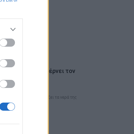
ά του Γκάι Ρίτσι φέρνει τον
νιο
land”, αναμένεται να ταράξει τα νερά της