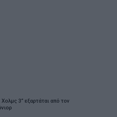
κ Χολμς 3” εξαρτάται από τον
ύνιορ