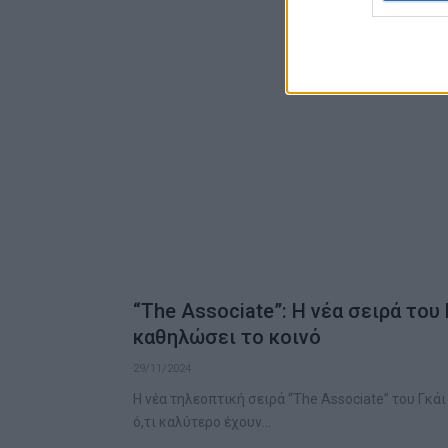
“The Associate”: Η νέα σειρά του
καθηλώσει το κοινό
29/11/2024
Η νέα τηλεοπτική σειρά “The Associate” του Γκάι
ό,τι καλύτερο έχουν…