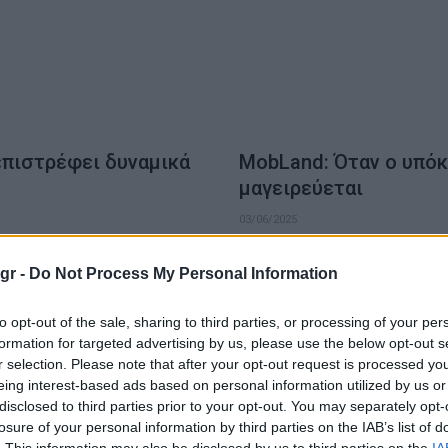
επιστρέφει δυναμικά
MobLand: Όταν ο υπό
μαγειρεύεται
03/06/2025
υ οι θαυμαστές περίμεναν με
Spoiler Alert! Πέρασαν μόλις λί
gr -
Do Not Process My Personal Information
MobLand, της…
to opt-out of the sale, sharing to third parties, or processing of your per
GOOD STUFF
formation for targeted advertising by us, please use the below opt-out s
r selection. Please note that after your opt-out request is processed y
eing interest-based ads based on personal information utilized by us or
disclosed to third parties prior to your opt-out. You may separately opt-
losure of your personal information by third parties on the IAB’s list of
. This information may also be disclosed by us to third parties on the
IA