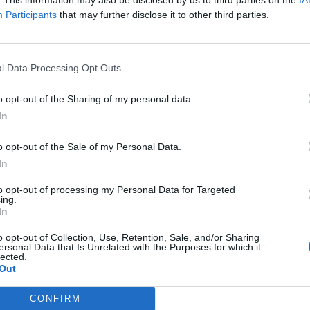
Participants
that may further disclose it to other third parties.
l Data Processing Opt Outs
o opt-out of the Sharing of my personal data.
In
o opt-out of the Sale of my Personal Data.
d House 2”
“Mobland”: Η νέα σειρ
In
υπόκοσμο στο προσκή
to opt-out of processing my Personal Data for Targeted
ing.
06/03/2025
τσι ετοιμάζεται να βάλει την
In
Η νέα σειρά του Γκάι Ρίτσι, “Mob
o opt-out of Collection, Use, Retention, Sale, and/or Sharing
τηλεόρασης με…
ersonal Data that Is Unrelated with the Purposes for which it
lected.
Out
GOOD STUFF
CONFIRM