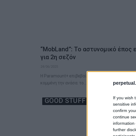
“MobLand”: Το αστυνομικό έπος 
για 2η σεζόν
24/06/2025
Η Paramount+ επιβεβαίωσε και επίσημα αυτό πο
perpetual.
κομμένη την ανάσα: το…
If you wish 
GOOD STUFF
sensitive in
confirm you
continue se
information 
further disc
participants