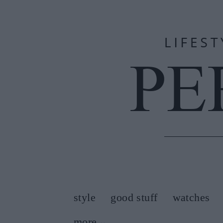
style
good stuff
watches
more