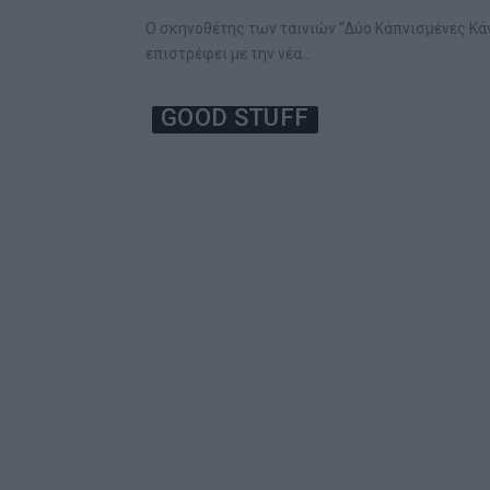
Ο σκηνοθέτης των ταινιών “Δύο Κάπνισμένες Κάνες
επιστρέφει με την νέα…
GOOD STUFF