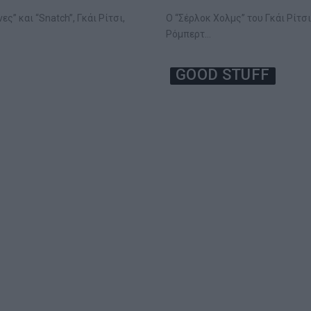
” και “Snatch”, Γκάι Ρίτσι,
Ο “Σέρλοκ Χολμς” του Γκάι Ρίτσ
Ρόμπερτ…
GOOD STUFF