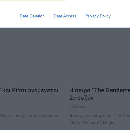
Data Deletion
Data Access
Privacy Policy
 Γκάι Ρίτσι αναμένεται
Η σειρά “The Gentleme
2η σεζόν
14/08/2024
 Ρίτσι, υπόσχεται να συνδυάσει
Η γκανγκστερική σειρά “The Gen
σεζόν. Η απόλυτη binge…