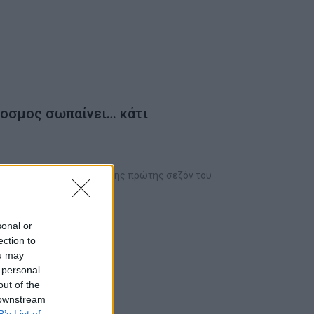
κοσμος σωπαίνει… κάτι
γες ημέρες από το φινάλε της πρώτης σεζόν του
sonal or
ection to
ou may
 personal
out of the
 downstream
B’s List of