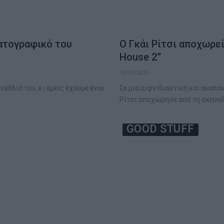
ματογραφικό του
Ο Γκάι Ρίτσι αποχωρε
House 2”
12/07/2025
ενέθλιά του, κι εμείς έχουμε έναν
Σε μια αιφνιδιαστική και αναπά
Ρίτσι αποχώρησε από τη σκηνο
GOOD STUFF