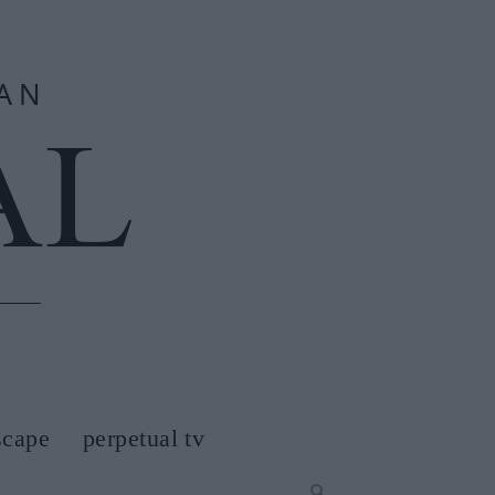
scape
perpetual tv