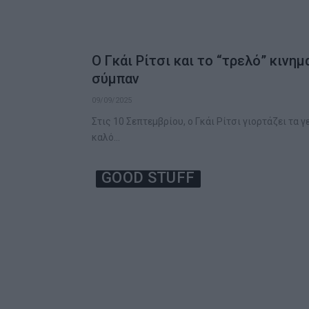
Ο Γκάι Ρίτσι και το “τρελό” κινη
σύμπαν
09/09/2025
Στις 10 Σεπτεμβρίου, ο Γκάι Ρίτσι γιορτάζει τα γ
καλό…
GOOD STUFF