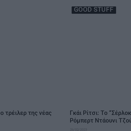
GOOD STUFF
ο τρέιλερ της νέας
Γκάι Ρίτσι: Το “Σέρλο
Ρόμπερτ Ντάουνι Τζο
26/02/2023