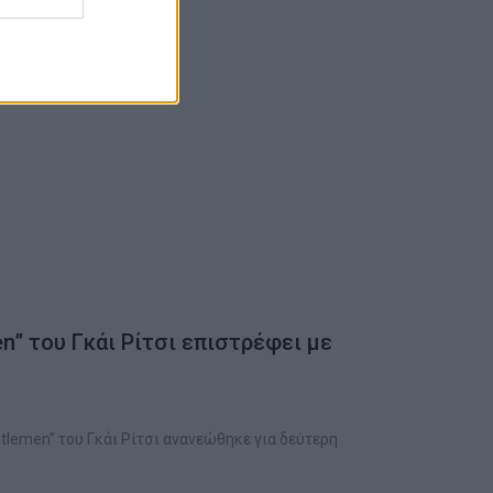
n” του Γκάι Ρίτσι επιστρέφει με
tlemen” του Γκάι Ρίτσι ανανεώθηκε για δεύτερη