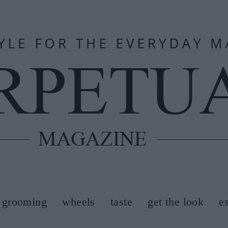
grooming
wheels
taste
get the look
e