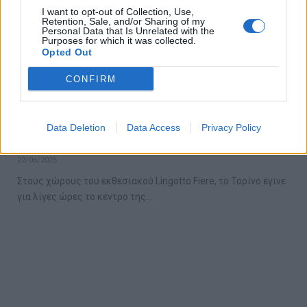
I want to opt-out of Collection, Use,
Retention, Sale, and/or Sharing of my
Personal Data that Is Unrelated with the
Purposes for which it was collected.
Opted Out
CONFIRM
Αυτά είναι τα 50 καλύτερα εστιατόρια
στον πλανήτη για το 2025 – Απούσα η
Data Deletion
Data Access
Privacy Policy
Ελλάδα
22/06/2025
Στους χώρους του εκθεσιακού Lingotto Fiere, το Τορίνο έγινε
για λίγες ώρες το κέντρο της…