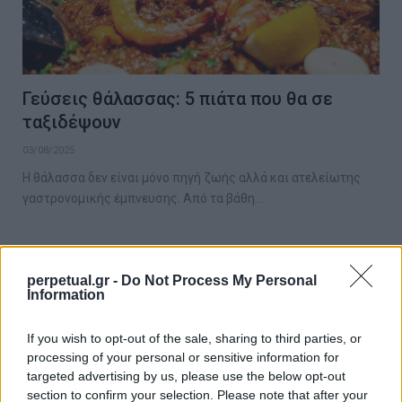
Γεύσεις θάλασσας: 5 πιάτα που θα σε
ταξιδέψουν
03/08/2025
Η θάλασσα δεν είναι μόνο πηγή ζωής αλλά και ατελείωτης
γαστρονομικής έμπνευσης. Από τα βάθη…
TASTE
perpetual.gr -
Do Not Process My Personal
Information
If you wish to opt-out of the sale, sharing to third parties, or
processing of your personal or sensitive information for
targeted advertising by us, please use the below opt-out
section to confirm your selection. Please note that after your