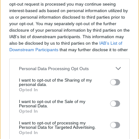
opt-out request is processed you may continue seeing
interest-based ads based on personal information utilized by
us or personal information disclosed to third parties prior to
your opt-out. You may separately opt-out of the further
disclosure of your personal information by third parties on the
IAB’s list of downstream participants. This information may
Έξι γαστρονομικές σειρές που αξίζει να
also be disclosed by us to third parties on the
IAB’s List of
παρακολουθήσετε
Downstream Participants
that may further disclose it to other
third parties.
04/07/2025
Η τηλεόραση και οι πλατφόρμες streaming έχουν κατακλύσει
Personal Data Processing Opt Outs
τις οθόνες μας με μια πληθώρα γαστρονομικών…
I want to opt-out of the Sharing of my
personal data.
Opted In
TASTE
I want to opt-out of the Sale of my
Personal Data.
Opted In
I want to opt-out of processing my
Personal Data for Targeted Advertising.
Opted In