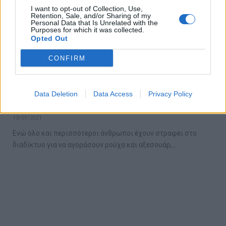
I want to opt-out of Collection, Use,
Retention, Sale, and/or Sharing of my
Personal Data that Is Unrelated with the
Purposes for which it was collected.
Opted Out
CONFIRM
8 βασικά κομμάτια που θα
μεταμορφώσουν άμεσα την γκαρνταρόμπα
Data Deletion
Data Access
Privacy Policy
σου
13/01/2021
Ενώ όλο και περισσότεροι άνθρωποι έχουν στραφει στο
διαδίκτυο για να αγοράσουν ρούχα και αξεσουάρ,…