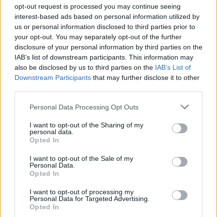
opt-out request is processed you may continue seeing
interest-based ads based on personal information utilized by
us or personal information disclosed to third parties prior to
your opt-out. You may separately opt-out of the further
disclosure of your personal information by third parties on the
IAB’s list of downstream participants. This information may
Τα κομμάτια που πρέπει να περιέχει κάθε
also be disclosed by us to third parties on the
IAB’s List of
γκαρνταρόμπα το 2023
Downstream Participants
that may further disclose it to other
third parties.
11/01/2023
“Το μόνο που χρειάζεται είναι μερικά απλά outfit. Η απλότητα
Personal Data Processing Opt Outs
για μένα, ήταν πάντα η…
I want to opt-out of the Sharing of my
personal data.
Opted In
STYLE
I want to opt-out of the Sale of my
Personal Data.
Opted In
I want to opt-out of processing my
Personal Data for Targeted Advertising.
Opted In